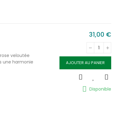
gan
31,00 €
élia
 rose veloutée
ns une harmonie
AJOUTER AU PANIER
Disponible