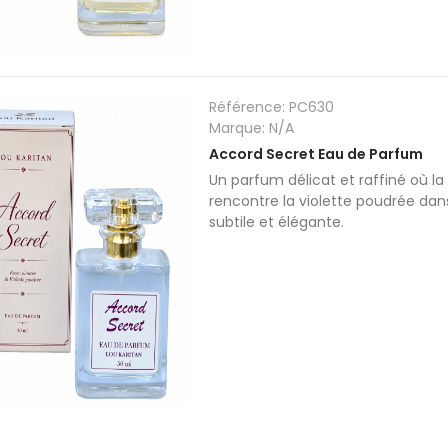
Savon Carotte Abricot
Savon Orange Ar
5,80 €
5,80 €
Référence:
PC630
Marque:
N/A
Accord Secret Eau de Parfum
Déo-Solide
Savon Karité Cam
Un parfum délicat et raffiné où la
6,90 €
5,80 €
rencontre la violette poudrée da
subtile et élégante.