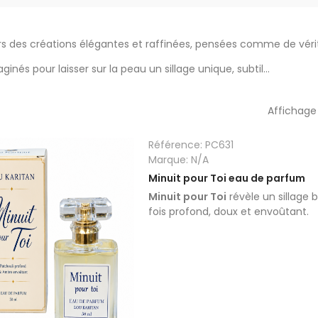
rs des créations élégantes et raffinées, pensées comme de vérit
nés pour laisser sur la peau un sillage unique, subtil...
Affichage
Référence:
PC631
Marque:
N/A
Minuit pour Toi eau de parfum
Minuit pour Toi
révèle un sillage 
fois profond, doux et envoûtant.
Savon Karité Amande
Karité Miel Lait de
Douce
Chèvre
5,80 €
5,80 €